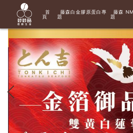
首
藤森白金膠原蛋白專
藤森 NM
頁
題
題