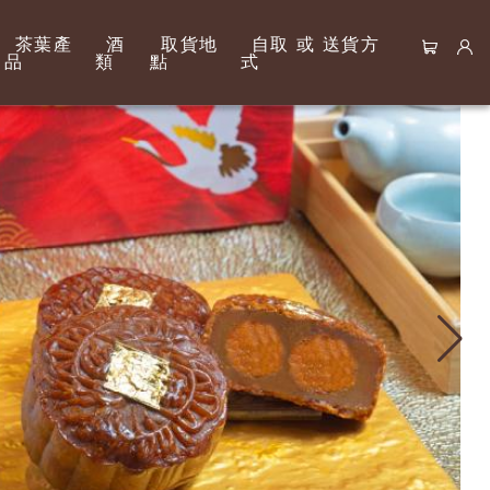
茶葉產
酒
取貨地
自取 或 送貨方
品
類
點
式